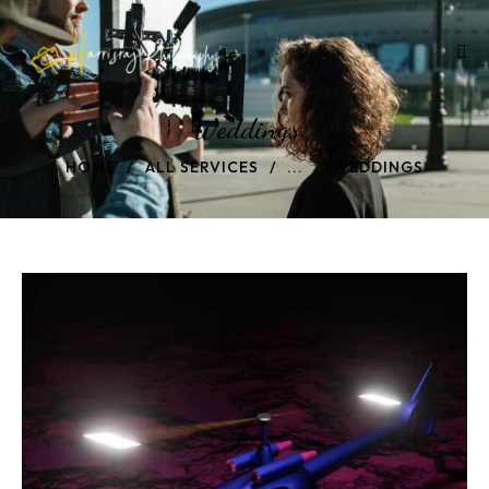
Weddings
HOME
ALL SERVICES
...
WEDDINGS