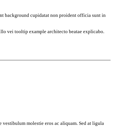
nt background
cupidatat non proident officia sunt in
illo vei
tooltip example
architecto beatae explicabo.
se vestibulum molestie eros ac aliquam. Sed at ligula