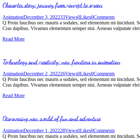
Character story: journey from concept to screen
Animation
December 3, 2022
33
Views
0
Likes
0
Comments
Q Proin faucibus nec mauris a sodales, sed elementum mi tincidunt. Sed
Cras dapibus. Vivamus elementum semper nisi. Aenean vulputate eleifen
Read More
Technology and creativity: new frontiers in animation
Animation
December 2, 2022
26
Views
0
Likes
0
Comments
Q Proin faucibus nec mauris a sodales, sed elementum mi tincidunt. Sed
Cras dapibus. Vivamus elementum semper nisi. Aenean vulputate eleifen
Read More
Discovering new world of fun and adventure
Animation
December 1, 2022
28
Views
0
Likes
0
Comments
Q Proin faucibus nec mauris a sodales, sed elementum mi tincidunt. Sed