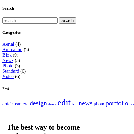
Search
Categories
Aerial
(4)
Animation
(5)
Blog
(9)
News
(3)
Photo
(3)
Standard
(6)
Video
(6)
Tag
edit
design
news
portfolio
article
camera
photo
drone
film
por
The best way to become