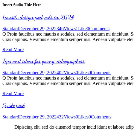
Insert Audio Title Here
Favorite design podcasts in 2024
Standard
December 29, 2022
346
Views
1
Like
0
Comments
Q Proin faucibus nec mauris a sodales, sed elementum mi tincidunt. Sed
Cras dapibus. Vivamus elementum semper nisi. Aenean vulputate eleifen
Read More
Tips and ideas for young videographers
Standard
December 29, 2022
402
Views
0
Likes
0
Comments
Q Proin faucibus nec mauris a sodales, sed elementum mi tincidunt. Sed
Cras dapibus. Vivamus elementum semper nisi. Aenean vulputate eleifen
Read More
Quote post
Standard
December 29, 2022
432
Views
0
Likes
0
Comments
Dipiscing elit, sed do eiusmod tempor incid idunt ut labore adip