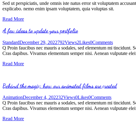
Sed ut perspiciatis, unde omnis iste natus error sit voluptatem accusan
explicabo. nemo enim ipsam voluptatem, quia voluptas sit.
Read More
A few ideas to update your portfolio
Standard
December 29, 2022
792
Views
2
Likes
0
Comments
Q Proin faucibus nec mauris a sodales, sed elementum mi tincidunt. Sed
Cras dapibus. Vivamus elementum semper nisi. Aenean vulputate eleifen
Read More
Behind the magic: how our animated films are created
Animation
December 4, 2022
32
Views
0
Likes
0
Comments
Q Proin faucibus nec mauris a sodales, sed elementum mi tincidunt. Sed
Cras dapibus. Vivamus elementum semper nisi. Aenean vulputate eleifen
Read More