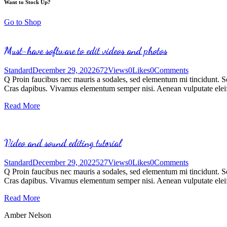
Want to Stock Up?
Go to Shop
Must-have software to edit videos and photos
Standard
December 29, 2022
672
Views
0
Likes
0
Comments
Q Proin faucibus nec mauris a sodales, sed elementum mi tincidunt. Sed
Cras dapibus. Vivamus elementum semper nisi. Aenean vulputate eleifen
Read More
Video and sound editing tutorial
Standard
December 29, 2022
527
Views
0
Likes
0
Comments
Q Proin faucibus nec mauris a sodales, sed elementum mi tincidunt. Sed
Cras dapibus. Vivamus elementum semper nisi. Aenean vulputate eleifen
Read More
Amber Nelson