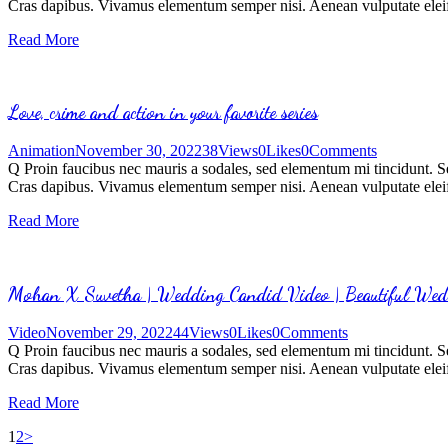
Cras dapibus. Vivamus elementum semper nisi. Aenean vulputate eleifen
Read More
Love, crime and action in your favorite series
Animation
November 30, 2022
38
Views
0
Likes
0
Comments
Q Proin faucibus nec mauris a sodales, sed elementum mi tincidunt. Sed
Cras dapibus. Vivamus elementum semper nisi. Aenean vulputate eleifen
Read More
Mohan X Suvetha | Wedding Candid Video | Beautiful We
Video
November 29, 2022
44
Views
0
Likes
0
Comments
Q Proin faucibus nec mauris a sodales, sed elementum mi tincidunt. Sed
Cras dapibus. Vivamus elementum semper nisi. Aenean vulputate eleifen
Read More
1
2
>