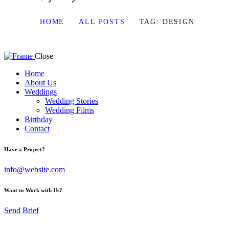
HOME
ALL POSTS
TAG: DESIGN
Close
Home
About Us
Weddings
Wedding Stories
Wedding Films
Birthday
Contact
Have a Project?
info@website.com
Want to Work with Us?
Send Brief