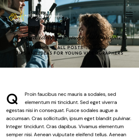
Tips and ideas for young videographers
HOME
ALL POSTS
...
TIPS AND IDEAS FOR YOUNG VIDEOGRAPHERS
Q
Proin faucibus nec mauris a sodales, sed
elementum mi tincidunt. Sed eget viverra
egestas nisi in consequat. Fusce sodales augue a
accumsan. Cras sollicitudin, ipsum eget blandit pulvinar.
Integer tincidunt. Cras dapibus. Vivamus elementum
semper nisi. Aenean vulputate eleifend tellus. Aenean