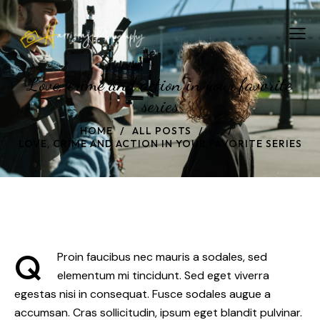
Love, crime and action in your favorite
series
HOME
ALL POSTS
...
LOVE, CRIME AND ACTION IN YOUR FAVORITE SERIES
Q
Proin faucibus nec mauris a sodales, sed
elementum mi tincidunt. Sed eget viverra
egestas nisi in consequat. Fusce sodales augue a
accumsan. Cras sollicitudin, ipsum eget blandit pulvinar.