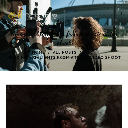
Amazing highlights from a music video
shoot
HOME
ALL POSTS
...
AMAZING HIGHLIGHTS FROM A MUSIC VIDEO SHOOT