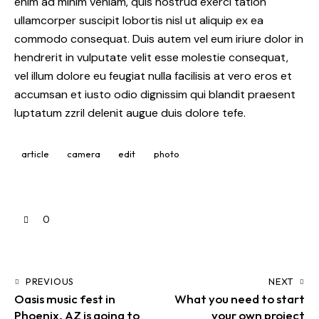
enim ad minim veniam, quis nostrud exerci tation
ullamcorper suscipit lobortis nisl ut aliquip ex ea
commodo consequat. Duis autem vel eum iriure dolor in
hendrerit in vulputate velit esse molestie consequat,
vel illum dolore eu feugiat nulla facilisis at vero eros et
accumsan et iusto odio dignissim qui blandit praesent
luptatum zzril delenit augue duis dolore tefe.
article
camera
edit
photo
0
PREVIOUS
NEXT
Oasis music fest in
What you need to start
Phoenix, AZ is going to
your own project