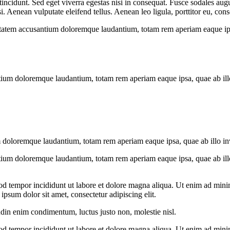
ncidunt. Sed eget viverra egestas nisi in consequat. Fusce sodales augu
Aenean vulputate eleifend tellus. Aenean leo ligula, porttitor eu, conse
uptatem accusantium doloremque laudantium, totam rem aperiam eaque ipsa, 
tium doloremque laudantium, totam rem aperiam eaque ipsa, quae ab illo i
 doloremque laudantium, totam rem aperiam eaque ipsa, quae ab illo inven
tium doloremque laudantium, totam rem aperiam eaque ipsa, quae ab illo i
od tempor incididunt ut labore et dolore magna aliqua. Ut enim ad minim
psum dolor sit amet, consectetur adipiscing elit.
udin enim condimentum, luctus justo non, molestie nisl.
od tempor incididunt ut labore et dolore magna aliqua. Ut enim ad minim