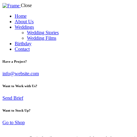
Close
Home
About Us
Weddings
Wedding Stories
Wedding Films
Birthday
Contact
facebook-
instagram
youtube2
Have a Project?
1
info@website.com
Want to Work with Us?
Send Brief
Want to Stock Up?
Go to Shop