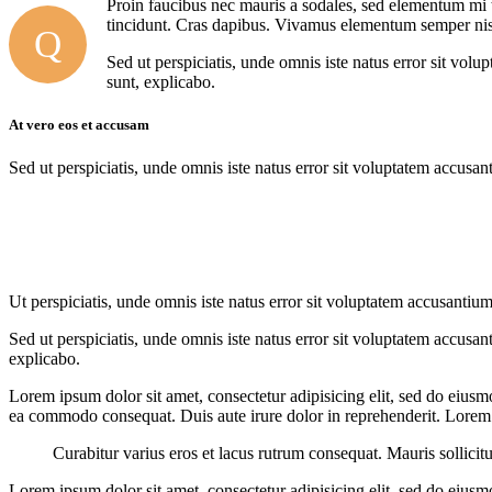
Proin faucibus nec mauris a sodales, sed elementum mi ti
tincidunt. Cras dapibus. Vivamus elementum semper nisi. 
Q
Sed ut perspiciatis, unde omnis iste natus error sit vol
sunt, explicabo.
At vero eos et accusam
Sed ut perspiciatis, unde omnis iste natus error sit voluptatem accusan
Ut perspiciatis, unde omnis iste natus error sit voluptatem accusantium
Sed ut perspiciatis, unde omnis iste natus error sit voluptatem accusan
explicabo.
Lorem ipsum dolor sit amet, consectetur adipisicing elit, sed do eiusm
ea commodo consequat. Duis aute irure dolor in reprehenderit. Lorem i
Curabitur varius eros et lacus rutrum consequat. Mauris sollicit
Lorem ipsum dolor sit amet, consectetur adipisicing elit, sed do eiusm