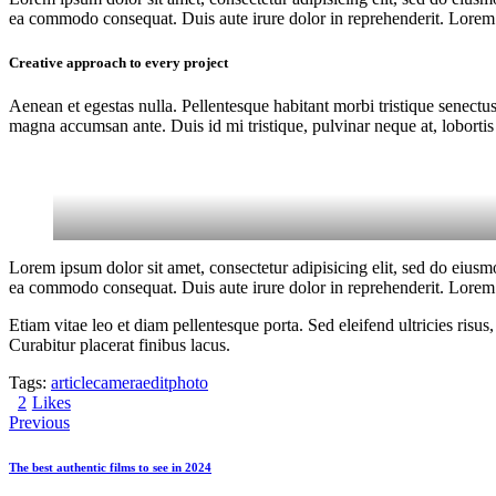
ea commodo consequat. Duis aute irure dolor in reprehenderit. Lorem i
Creative approach to every project
Aenean et egestas nulla. Pellentesque habitant morbi tristique senectus
magna accumsan ante. Duis id mi tristique, pulvinar neque at, lobortis 
Lorem ipsum dolor sit amet, consectetur adipisicing elit, sed do eiusm
ea commodo consequat. Duis aute irure dolor in reprehenderit. Lorem i
Etiam vitae leo et diam pellentesque porta. Sed eleifend ultricies ri
Curabitur placerat finibus lacus.
Tags:
article
camera
edit
photo
2
Likes
Post
Previous
navigation
The best authentic films to see in 2024