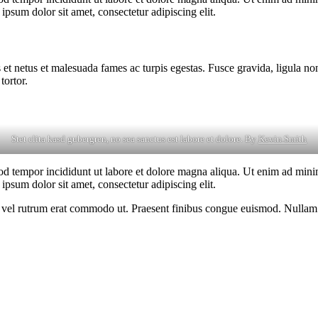
psum dolor sit amet, consectetur adipiscing elit.
 et netus et malesuada fames ac turpis egestas. Fusce gravida, ligula non 
tortor.
Stet clita kasd gubergren, no sea sanctus est labore et dolore. By
Kevin Smith
od tempor incididunt ut labore et dolore magna aliqua. Ut enim ad minim
psum dolor sit amet, consectetur adipiscing elit.
sus, vel rutrum erat commodo ut. Praesent finibus congue euismod. Nullam