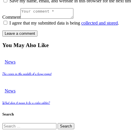
Save my name, email, and website in this browser for the next ti
Comment
I agree that my submitted data is being
collected and stored
.
You May Also Like
News
The crisis in the middle of a large project
News
What does it mean to be a video editor?
Search
Search
for: